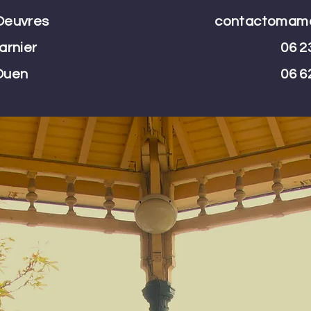
Oeuvres
contactomamo
arnier
06 2
Ouen
06 6