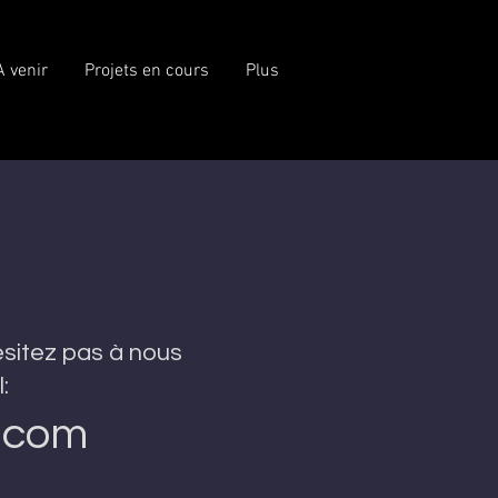
A venir
Projets en cours
Plus
ésitez pas à nous
:
.com